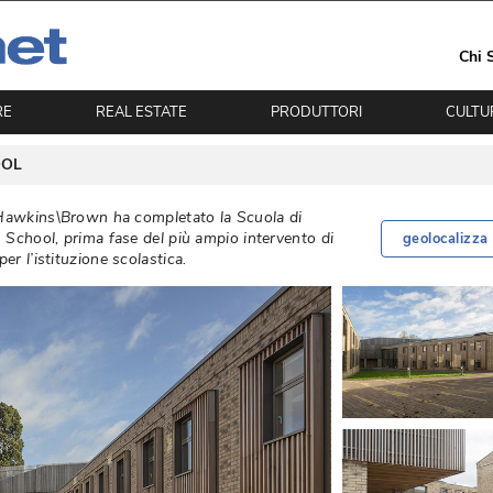
Chi 
RE
REAL ESTATE
PRODUTTORI
CULTU
OOL
 Hawkins\Brown ha completato la Scuola di
School, prima fase del più ampio intervento di
geolocalizza
 l’istituzione scolastica. 