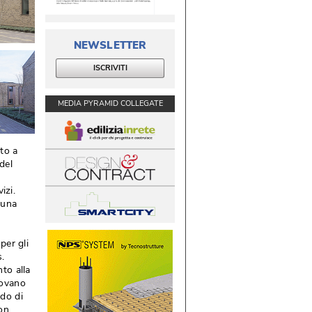
NEWSLETTER
ISCRIVITI
MEDIA PYRAMID COLLEGATE
to a
del
izi. 
 una
per gli
. 
to alla
rovano
ado di
con