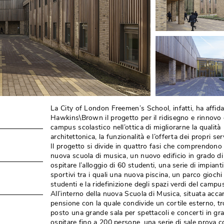
La City of London Freemen’s School, infatti, ha affida
Hawkins\Brown il progetto per il ridisegno e rinnovo 
campus scolastico nell’ottica di migliorarne la qualità 
architettonica, la funzionalità e l’offerta dei propri serv
Il progetto si divide in quattro fasi che comprendono
nuova scuola di musica, un nuovo edificio in grado di
ospitare l’alloggio di 60 studenti, una serie di impianti
sportivi tra i quali una nuova piscina, un parco giochi 
studenti e la ridefinizione degli spazi verdi del campus
All’interno della nuova Scuola di Musica, situata accan
pensione con la quale condivide un cortile esterno, t
posto una grande sala per spettacoli e concerti in gr
ospitare fino a 200 persone, una serie di sale prova 