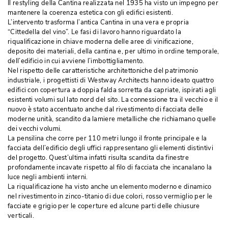
Il restyling della Cantina realizzata nel 1935 ha visto un impegno per
mantenere la coerenza estetica con gli edifici esistenti. 
L’intervento trasforma l’antica Cantina in una vera e propria
“Cittedella del vino”. Le fasi di lavoro hanno riguardato la 
riqualificazione in chiave moderna delle aree di vinificazione, 
deposito dei materiali, della cantina e, per ultimo in ordine temporale, 
dell’edificio in cui avviene l’imbottigliamento. 
Nel rispetto delle caratteristiche architettoniche del patrimonio
industriale, i progettisti di Westway Architects hanno ideato quattro
edifici con copertura a doppia falda sorretta da capriate, ispirati agli
esistenti volumi sul lato nord del sito. La connessione tra il vecchio e il
nuovo è stato accentuato anche dal rivestimento di facciata delle
moderne unità, scandito da lamiere metalliche che richiamano quelle
dei vecchi volumi. 
La pensilina che corre per 110 metri lungo il fronte principale e la
facciata dell’edificio degli uffici rappresentano gli elementi distintivi
del progetto. Quest’ultima infatti risulta scandita da finestre
profondamente incavate rispetto al filo di facciata che incanalano la
luce negli ambienti interni. 
La riqualificazione ha visto anche un elemento moderno e dinamico
nel rivestimento in zinco-titanio di due colori, rosso vermiglio per le
facciate e grigio per le coperture ed alcune parti delle chiusure
verticali.