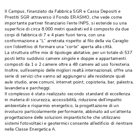
Il Campus, finanziato da Fabbrica SGR e Cassa Depositi e
Prestiti SGR attraverso il Fondo ERASMO, che vede come
importante partner finanziario l’ente INPS, si estende su una
superficie di circa 8.000 metri quadrati ed è composto da due
corpi di fabbrica di 7 e 4 piani fuori terra, con una
conformazione a “L” arretrata rispetto al filo della via Caraglio
con l’obiettivo di formare una “corte” aperta alla città. 
La struttura offre mix di tipologie abitative, per un totale di 537
posti letto suddivisi camere singole e doppie e appartamenti
composti da 1 o 2 camere oltre a 48 camere ad uso foresteria. 
Inoltre, sull’esempio delle migliori realtà internazionali, offre una
serie di servizi che vanno ad aggiungersi alle residenze quali
aule studio, aree comuni, internet point, copisteria, bar, palestra, 
lavanderia e parcheggi. 
Il complesso è stato realizzato secondo standard di eccellenza
in materia di sicurezza, accessibilità, riduzione dell’impatto
ambientale e risparmio energetico, la progettazione di un
involucro particolarmente performante, abbinato ad un’attenta
progettazione delle soluzioni impiantistiche che utilizzano
sistemi fotovoltaici e geotermici consente all’edificio di rientrare
nella Classe Energetica A. 