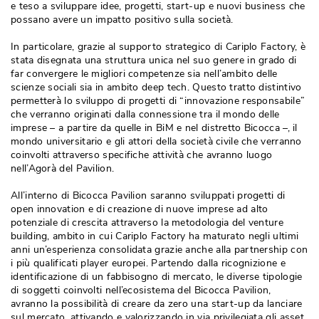
e teso a sviluppare idee, progetti, start-up e nuovi business che
possano avere un impatto positivo sulla società.
In particolare, grazie al supporto strategico di Cariplo Factory, è 
stata disegnata una struttura unica nel suo genere in grado di
far convergere le migliori competenze sia nell’ambito delle
scienze sociali sia in ambito deep tech. Questo tratto distintivo
permetterà lo sviluppo di progetti di “innovazione responsabile” 
che verranno originati dalla connessione tra il mondo delle
imprese – a partire da quelle in BiM e nel distretto Bicocca –, il
mondo universitario e gli attori della società civile che verranno
coinvolti attraverso specifiche attività che avranno luogo
nell’Agorà del Pavilion.
All’interno di Bicocca Pavilion saranno sviluppati progetti di
open innovation e di creazione di nuove imprese ad alto
potenziale di crescita attraverso la metodologia del venture
building, ambito in cui Cariplo Factory ha maturato negli ultimi
anni un’esperienza consolidata grazie anche alla partnership con
i più qualificati player europei. Partendo dalla ricognizione e
identificazione di un fabbisogno di mercato, le diverse tipologie
di soggetti coinvolti nell’ecosistema del Bicocca Pavilion, 
avranno la possibilità di creare da zero una start-up da lanciare
sul mercato, attivando e valorizzando in via privilegiata gli asset