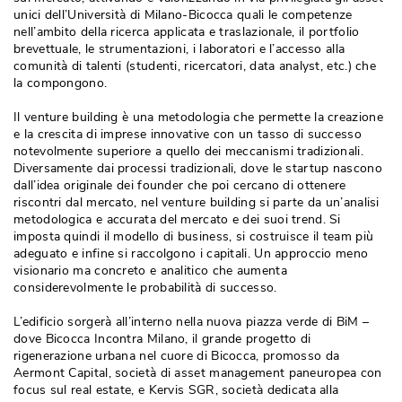
unici dell’Università di Milano-Bicocca quali le competenze
nell’ambito della ricerca applicata e traslazionale, il portfolio
brevettuale, le strumentazioni, i laboratori e l’accesso alla
comunità di talenti (studenti, ricercatori, data analyst, etc.) che
la compongono.
Il venture building è una metodologia che permette la creazione
e la crescita di imprese innovative con un tasso di successo
notevolmente superiore a quello dei meccanismi tradizionali. 
Diversamente dai processi tradizionali, dove le startup nascono
dall’idea originale dei founder che poi cercano di ottenere
riscontri dal mercato, nel venture building si parte da un’analisi
metodologica e accurata del mercato e dei suoi trend. Si
imposta quindi il modello di business, si costruisce il team più 
adeguato e infine si raccolgono i capitali. Un approccio meno
visionario ma concreto e analitico che aumenta
considerevolmente le probabilità di successo.
L’edificio sorgerà all’interno nella nuova piazza verde di BiM – 
dove Bicocca Incontra Milano, il grande progetto di
rigenerazione urbana nel cuore di Bicocca, promosso da
Aermont Capital, società di asset management paneuropea con
focus sul real estate, e Kervis SGR, società dedicata alla