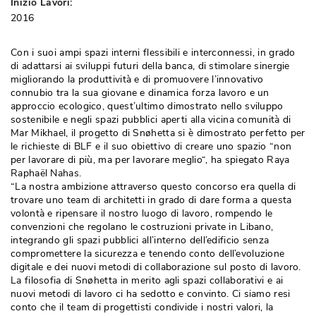
Inizio Lavori:
2016
Con i suoi ampi spazi interni flessibili e interconnessi, in grado
di adattarsi ai sviluppi futuri della banca, di stimolare sinergie
migliorando la produttività e di promuovere l’innovativo
connubio tra la sua giovane e dinamica forza lavoro e un
approccio ecologico, quest’ultimo dimostrato nello sviluppo
sostenibile e negli spazi pubblici aperti alla vicina comunità di
Mar Mikhael, il progetto di Snøhetta si è dimostrato perfetto per
le richieste di BLF e il suo obiettivo di creare uno spazio “non
per lavorare di più, ma per lavorare meglio“, ha spiegato Raya
Raphaël Nahas. 
“La nostra ambizione attraverso questo concorso era quella di 
trovare uno team di architetti in grado di dare forma a questa
volontà e ripensare il nostro luogo di lavoro, rompendo le
convenzioni che regolano le costruzioni private in Libano, 
integrando gli spazi pubblici all’interno dell’edificio senza
compromettere la sicurezza e tenendo conto dell’evoluzione
digitale e dei nuovi metodi di collaborazione sul posto di lavoro. 
La filosofia di Snøhetta in merito agli spazi collaborativi e ai
nuovi metodi di lavoro ci ha sedotto e convinto. Ci siamo resi
conto che il team di progettisti condivide i nostri valori, la