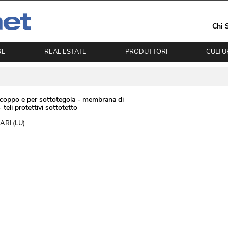
Chi 
RE
REAL ESTATE
PRODUTTORI
CULTU
ocoppo e per sottotegola - membrana di
teli protettivi sottotetto
RI (LU) 