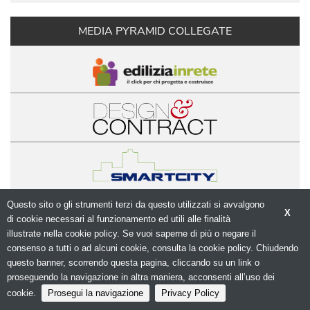
MEDIA PYRAMID COLLEGATE
Questo sito o gli strumenti terzi da questo utilizzati si avvalgono
X
© Copyright 2026. Modulo.net - Il portale della 
di cookie necessari al funzionamento ed utili alle finalità 
progettazione - N.ro Iscrizione ROC 5836 - 
Privacy
illustrate nella cookie policy. Se vuoi saperne di più o negare il
policy
consenso a tutti o ad alcuni cookie, consulta la cookie policy. Chiudendo
questo banner, scorrendo questa pagina, cliccando su un link o
proseguendo la navigazione in altra maniera, acconsenti all’uso dei
cookie.
Prosegui la navigazione
Privacy Policy