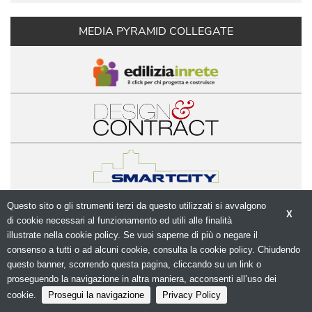
MEDIA PYRAMID COLLEGATE
Questo sito o gli strumenti terzi da questo utilizzati si avvalgono
X
© Copyright 2026. Modulo.net - Il portale della 
di cookie necessari al funzionamento ed utili alle finalità 
progettazione - N.ro Iscrizione ROC 5836 - 
Privacy
illustrate nella cookie policy. Se vuoi saperne di più o negare il
policy
consenso a tutti o ad alcuni cookie, consulta la cookie policy. Chiudendo
questo banner, scorrendo questa pagina, cliccando su un link o
proseguendo la navigazione in altra maniera, acconsenti all’uso dei
cookie.
Prosegui la navigazione
Privacy Policy