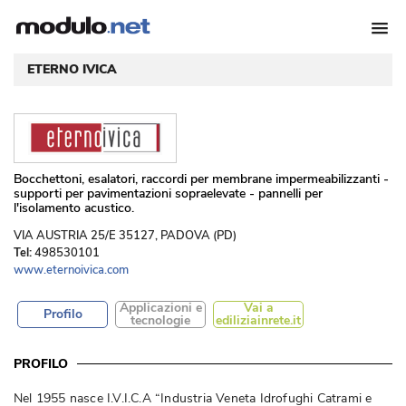
ETERNO IVICA
 Bocchettoni, esalatori, raccordi per membrane impermeabilizzanti - 
supporti per pavimentazioni sopraelevate - pannelli per
l'isolamento acustico. 
 VIA AUSTRIA 25/E 35127, PADOVA (PD) 
Tel:
498530101
www.eternoivica.com
Applicazioni e
Vai a
Profilo
tecnologie
ediliziainrete.it
PROFILO
Nel 1955 nasce I.V.I.C.A “Industria Veneta Idrofughi Catrami e