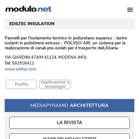
EDILTEC INSULATION
Pannelli per l'isolamento termico in poliuretano espanso - lastre
isolanti in polistirene estruso - POLIISO AIR, un sistema per la
realizzazione di canali pre-isolati per il trasporto dell‚Äôaria. 
 VIA GIARDINI 474/M 41124, MODENA (MO) 
Tel:
592916411
www.ediltec.com
Applicazioni e
Profilo
tecnologie
MEDIAPYRAMID
ARCHITETTURA
LA RIVISTA