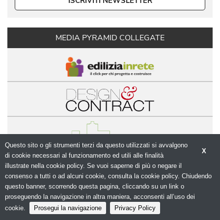
ISCRIVITI NEWSLETTER
MEDIA PYRAMID COLLEGATE
Questo sito o gli strumenti terzi da questo utilizzati si avvalgono
X
di cookie necessari al funzionamento ed utili alle finalità 
illustrate nella cookie policy. Se vuoi saperne di più o negare il
© Copyright 2026. Modulo.net - Il portale della 
consenso a tutti o ad alcuni cookie, consulta la cookie policy. Chiudendo
progettazione - N.ro Iscrizione ROC 5836 - 
Privacy
questo banner, scorrendo questa pagina, cliccando su un link o
policy
proseguendo la navigazione in altra maniera, acconsenti all’uso dei
cookie.
Prosegui la navigazione
Privacy Policy