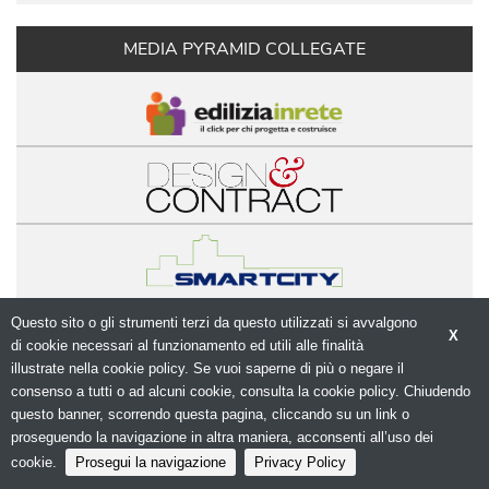
MEDIA PYRAMID COLLEGATE
Questo sito o gli strumenti terzi da questo utilizzati si avvalgono
X
© Copyright 2026. Modulo.net - Il portale della 
di cookie necessari al funzionamento ed utili alle finalità 
progettazione - N.ro Iscrizione ROC 5836 - 
Privacy
illustrate nella cookie policy. Se vuoi saperne di più o negare il
policy
consenso a tutti o ad alcuni cookie, consulta la cookie policy. Chiudendo
questo banner, scorrendo questa pagina, cliccando su un link o
proseguendo la navigazione in altra maniera, acconsenti all’uso dei
cookie.
Prosegui la navigazione
Privacy Policy