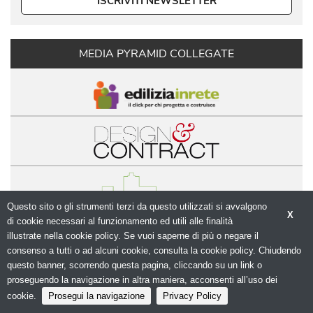
ISCRIVITI NEWSLETTER
MEDIA PYRAMID COLLEGATE
Questo sito o gli strumenti terzi da questo utilizzati si avvalgono
X
di cookie necessari al funzionamento ed utili alle finalità 
illustrate nella cookie policy. Se vuoi saperne di più o negare il
© Copyright 2026. Modulo.net - Il portale della 
consenso a tutti o ad alcuni cookie, consulta la cookie policy. Chiudendo
progettazione - N.ro Iscrizione ROC 5836 - 
Privacy
questo banner, scorrendo questa pagina, cliccando su un link o
policy
proseguendo la navigazione in altra maniera, acconsenti all’uso dei
cookie.
Prosegui la navigazione
Privacy Policy