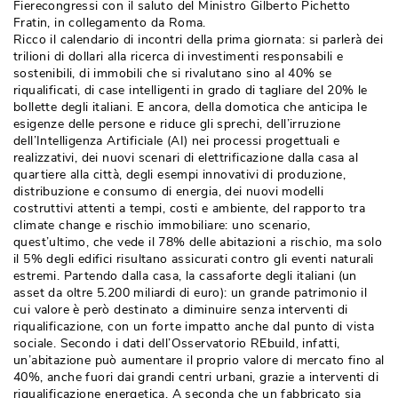
Fierecongressi con il saluto del Ministro Gilberto Pichetto
Fratin, in collegamento da Roma.
Ricco il calendario di incontri della prima giornata: si parlerà dei
trilioni di dollari alla ricerca di investimenti responsabili e
sostenibili, di immobili che si rivalutano sino al 40% se
riqualificati, di case intelligenti in grado di tagliare del 20% le
bollette degli italiani. E ancora, della domotica che anticipa le
esigenze delle persone e riduce gli sprechi, dell’irruzione
dell’Intelligenza Artificiale (AI) nei processi progettuali e
realizzativi, dei nuovi scenari di elettrificazione dalla casa al
quartiere alla città, degli esempi innovativi di produzione, 
distribuzione e consumo di energia, dei nuovi modelli
costruttivi attenti a tempi, costi e ambiente, del rapporto tra
climate change e rischio immobiliare: uno scenario, 
quest’ultimo, che vede il 78% delle abitazioni a rischio, ma solo
il 5% degli edifici risultano assicurati contro gli eventi naturali
estremi. Partendo dalla casa, la cassaforte degli italiani (un
asset da oltre 5.200 miliardi di euro): un grande patrimonio il
cui valore è però destinato a diminuire senza interventi di
riqualificazione, con un forte impatto anche dal punto di vista
sociale. Secondo i dati dell’Osservatorio REbuild, infatti, 
un’abitazione può aumentare il proprio valore di mercato fino al
40%, anche fuori dai grandi centri urbani, grazie a interventi di
riqualificazione energetica. A seconda che un fabbricato sia