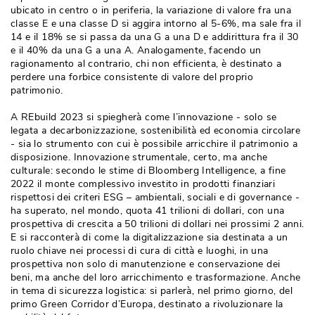
ubicato in centro o in periferia, la variazione di valore fra una
classe E e una classe D si aggira intorno al 5-6%, ma sale fra il
14 e il 18% se si passa da una G a una D e addirittura fra il 30
e il 40% da una G a una A. Analogamente, facendo un
ragionamento al contrario, chi non efficienta, è destinato a
perdere una forbice consistente di valore del proprio
patrimonio.
A REbuild 2023 si spiegherà come l’innovazione - solo se
legata a decarbonizzazione, sostenibilità ed economia circolare
- sia lo strumento con cui è possibile arricchire il patrimonio a 
disposizione. Innovazione strumentale, certo, ma anche
culturale: secondo le stime di Bloomberg Intelligence, a fine
2022 il monte complessivo investito in prodotti finanziari
rispettosi dei criteri ESG – ambientali, sociali e di governance - 
ha superato, nel mondo, quota 41 trilioni di dollari, con una
prospettiva di crescita a 50 trilioni di dollari nei prossimi 2 anni.
E si racconterà di come la digitalizzazione sia destinata a un
ruolo chiave nei processi di cura di città e luoghi, in una
prospettiva non solo di manutenzione e conservazione dei
beni, ma anche del loro arricchimento e trasformazione. Anche
in tema di sicurezza logistica: si parlerà, nel primo giorno, del
primo Green Corridor d’Europa, destinato a rivoluzionare la