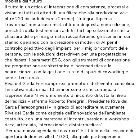
mobilità del futuro.
Il tutto in un’ottica di integrazione di competenze, processi e
visioni di tutti gli attori di una filiera che alla produzione vale
oltre 220 miliardi di euro (Cresme): “Integra. Ripensa. 
Trasforma” non a caso recita il titolo di questa nona edizione, 
arricchita dalla testimonianza di 5 start-up selezionate che, a
chiusura della prima giornata, racconteranno gli scenari in cui
stanno operando con la creazione di modelli di AI per il
controllo predittivo degli impianti per il miglior comfort delle
persone, con le soluzioni data-driven per una progettazione
che rispetti i parametri ESG, con gli strumenti di connessione
tra progettazione architettonica e ingegneristica e le
neuroscienze, con la gestione in rete di spazi di coworking e
servizi territoriali.
Riva del Garda Fierecongressi, promotore dell’evento, consolida
l’iniziativa nata ormai 10 anni or sono e che continua a
rappresentare “il vero momento di incontro di tutta la filiera
dell'edilizia – afferma Roberto Pellegrini, Presidente Riva del
Garda Fierecongressi - in grado di accreditare nuovamente
Riva del Garda come capitale dell’innovazione dell’ambiente
costruito, con una maratona di incontri, sessioni e workshop
ricca, articolata, internazionale, disintermediata”.
‘Per una nuova agenda del costruire’ è il titolo della sessione di 
apertura di domani alle h.10.30, alla quale parteciperanno, 