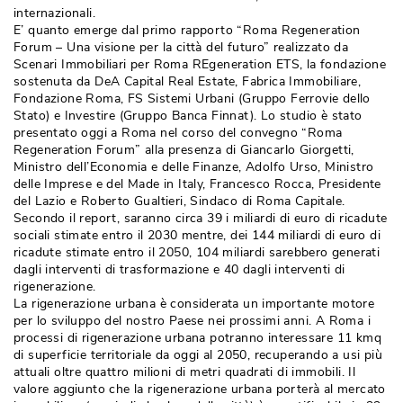
internazionali.
E’ quanto emerge dal primo rapporto “Roma Regeneration
Forum – Una visione per la città del futuro” realizzato da
Scenari Immobiliari per Roma REgeneration ETS, la fondazione
sostenuta da DeA Capital Real Estate, Fabrica Immobiliare, 
Fondazione Roma, FS Sistemi Urbani (Gruppo Ferrovie dello
Stato) e Investire (Gruppo Banca Finnat). Lo studio è stato
presentato oggi a Roma nel corso del convegno “Roma
Regeneration Forum” alla presenza di Giancarlo Giorgetti, 
Ministro dell’Economia e delle Finanze, Adolfo Urso, Ministro
delle Imprese e del Made in Italy, Francesco Rocca, Presidente
del Lazio e Roberto Gualtieri, Sindaco di Roma Capitale.
Secondo il report, saranno circa 39 i miliardi di euro di ricadute
sociali stimate entro il 2030 mentre, dei 144 miliardi di euro di
ricadute stimate entro il 2050, 104 miliardi sarebbero generati
dagli interventi di trasformazione e 40 dagli interventi di
rigenerazione.
La rigenerazione urbana è considerata un importante motore
per lo sviluppo del nostro Paese nei prossimi anni. A Roma i
processi di rigenerazione urbana potranno interessare 11 kmq
di superficie territoriale da oggi al 2050, recuperando a usi più 
attuali oltre quattro milioni di metri quadrati di immobili. Il
valore aggiunto che la rigenerazione urbana porterà al mercato