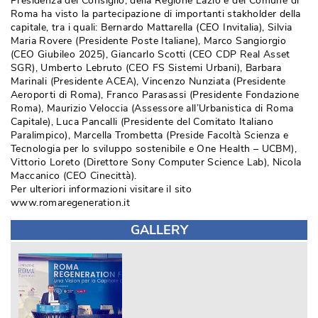
Presidenza del Consiglio, della Regione Lazio e del Comune di
Roma ha visto la partecipazione di importanti stakholder della
capitale, tra i quali: Bernardo Mattarella (CEO Invitalia), Silvia
Maria Rovere (Presidente Poste Italiane), Marco Sangiorgio
(CEO Giubileo 2025), Giancarlo Scotti (CEO CDP Real Asset 
SGR), Umberto Lebruto (CEO FS Sistemi Urbani), Barbara
Marinali (Presidente ACEA), Vincenzo Nunziata (Presidente
Aeroporti di Roma), Franco Parasassi (Presidente Fondazione
Roma), Maurizio Veloccia (Assessore all’Urbanistica di Roma
Capitale), Luca Pancalli (Presidente del Comitato Italiano
Paralimpico), Marcella Trombetta (Preside Facoltà Scienza e
Tecnologia per lo sviluppo sostenibile e One Health – UCBM), 
Vittorio Loreto (Direttore Sony Computer Science Lab), Nicola
Maccanico (CEO Cinecittà).
Per ulteriori informazioni visitare il sito
www.romaregeneration.it
GALLERY