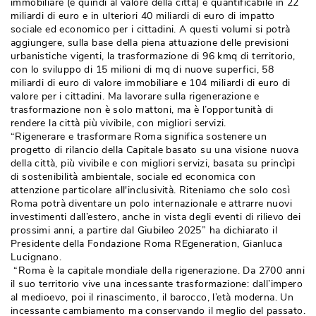
immobiliare (e quindi al valore della città) è quantificabile in 22
miliardi di euro e in ulteriori 40 miliardi di euro di impatto
sociale ed economico per i cittadini. A questi volumi si potrà 
aggiungere, sulla base della piena attuazione delle previsioni
urbanistiche vigenti, la trasformazione di 96 kmq di territorio, 
con lo sviluppo di 15 milioni di mq di nuove superfici, 58
miliardi di euro di valore immobiliare e 104 miliardi di euro di
valore per i cittadini. Ma lavorare sulla rigenerazione e
trasformazione non è solo mattoni, ma è l’opportunità di
rendere la città più vivibile, con migliori servizi. 
“Rigenerare e trasformare Roma significa sostenere un 
progetto di rilancio della Capitale basato su una visione nuova
della città, più vivibile e con migliori servizi, basata su princìpi
di sostenibilità ambientale, sociale ed economica con
attenzione particolare all'inclusività. Riteniamo che solo così 
Roma potrà diventare un polo internazionale e attrarre nuovi
investimenti dall’estero, anche in vista degli eventi di rilievo dei
prossimi anni, a partire dal Giubileo 2025” ha dichiarato il
Presidente della Fondazione Roma REgeneration, Gianluca
Lucignano.
 “Roma è la capitale mondiale della rigenerazione. Da 2700 anni 
il suo territorio vive una incessante trasformazione: dall’impero
al medioevo, poi il rinascimento, il barocco, l’età moderna. Un
incessante cambiamento ma conservando il meglio del passato. 