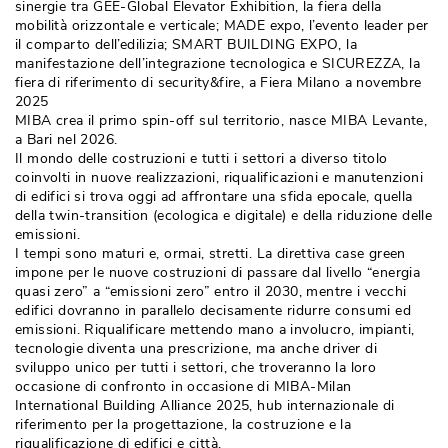
sinergie tra GEE-Global Elevator Exhibition, la fiera della
mobilità orizzontale e verticale; MADE expo, l’evento leader per
il comparto dell’edilizia; SMART BUILDING EXPO, la
manifestazione dell’integrazione tecnologica e SICUREZZA, la
fiera di riferimento di security&fire, a Fiera Milano a novembre
2025
MIBA crea il primo spin-off sul territorio, nasce MIBA Levante, 
a Bari nel 2026.
Il mondo delle costruzioni e tutti i settori a diverso titolo
coinvolti in nuove realizzazioni, riqualificazioni e manutenzioni
di edifici si trova oggi ad affrontare una sfida epocale, quella
della twin-transition (ecologica e digitale) e della riduzione delle
emissioni.
I tempi sono maturi e, ormai, stretti. La direttiva case green
impone per le nuove costruzioni di passare dal livello “energia
quasi zero” a “emissioni zero” entro il 2030, mentre i vecchi
edifici dovranno in parallelo decisamente ridurre consumi ed
emissioni. Riqualificare mettendo mano a involucro, impianti, 
tecnologie diventa una prescrizione, ma anche driver di
sviluppo unico per tutti i settori, che troveranno la loro
occasione di confronto in occasione di MIBA-Milan
International Building Alliance 2025, hub internazionale di
riferimento per la progettazione, la costruzione e la
riqualificazione di edifici e città.