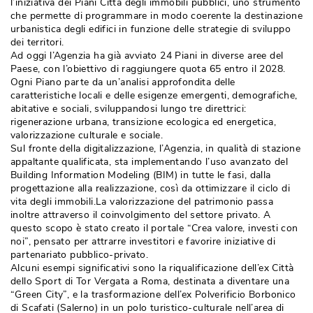
l’iniziativa dei Piani Città degli immobili pubblici, uno strumento
che permette di programmare in modo coerente la destinazione
urbanistica degli edifici in funzione delle strategie di sviluppo
dei territori. 
Ad oggi l’Agenzia ha già avviato 24 Piani in diverse aree del
Paese, con l’obiettivo di raggiungere quota 65 entro il 2028. 
Ogni Piano parte da un’analisi approfondita delle
caratteristiche locali e delle esigenze emergenti, demografiche, 
abitative e sociali, sviluppandosi lungo tre direttrici: 
rigenerazione urbana, transizione ecologica ed energetica, 
valorizzazione culturale e sociale.
Sul fronte della digitalizzazione, l’Agenzia, in qualità di stazione
appaltante qualificata, sta implementando l’uso avanzato del
Building Information Modeling (BIM) in tutte le fasi, dalla
progettazione alla realizzazione, così da ottimizzare il ciclo di
vita degli immobili.La valorizzazione del patrimonio passa
inoltre attraverso il coinvolgimento del settore privato. A
questo scopo è stato creato il portale “Crea valore, investi con
noi”, pensato per attrarre investitori e favorire iniziative di
partenariato pubblico-privato.
Alcuni esempi significativi sono la riqualificazione dell’ex Città 
dello Sport di Tor Vergata a Roma, destinata a diventare una
“Green City”, e la trasformazione dell’ex Polverificio Borbonico 
di Scafati (Salerno) in un polo turistico-culturale nell’area di