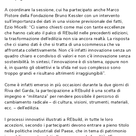
A coordinare la sessione, cui ha partecipato anche Marco
Pistore della Fondazione Bruno Kessler con un intervento
sull’importanza dei dati in una visione previsionale dei fatti, 
Ezio Micelli: “Ci siamo chiesti come mai con tante eccellenze
che hanno calcato il palco di REbuild nelle precedenti edizioni, 
la trasformazione dell’edilizia non sia ancora realtà. La risposta
che ci siamo dati è che si tratta di una scommessa che va
affrontata collettivamente. Non c’è infatti innovazione senza un
quadro chiaro e condiviso di valori e non c’è innovazione senza
sostenibilità. In sintesi, l’innovazione è di sistema, oppure non
è, in quanto gli obiettivi e la sfida nel suo complesso sono 
troppo grandi e risultano altrimenti irraggiungibili”.
Come è infatti emerso in più occasioni durante la due giorni di
Riva del Garda, la partecipazione a REbuild è una scelta di
impegno e “militanza” per rendere possibile il percorso di
cambiamento radicale – di cultura, visioni, strumenti, materiali, 
ecc. – dell’edilizia.
I processi innovativi illustrati a REbuild, in tutte le loro
accezioni, secondo i partecipanti devono entrare a pieno titolo
nelle politiche industriali del Paese, che in tema di patrimonio