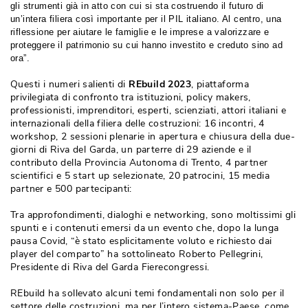
gli strumenti già in atto con cui si sta costruendo il futuro di
un’intera filiera così importante per il PIL italiano. Al centro, una
riflessione per aiutare le famiglie e le imprese a valorizzare e
proteggere il patrimonio su cui hanno investito e creduto sino ad
ora”.
Questi i numeri salienti di
REbuild 2023
, piattaforma 
privilegiata di confronto tra istituzioni, policy makers, 
professionisti, imprenditori, esperti, scienziati, attori italiani e
internazionali della filiera delle costruzioni: 16 incontri, 4
workshop, 2 sessioni plenarie in apertura e chiusura della due-
giorni di Riva del Garda, un parterre di 29 aziende e il
contributo della Provincia Autonoma di Trento, 4 partner
scientifici e 5 start up selezionate, 20 patrocini, 15 media
partner e 500 partecipanti:
Tra approfondimenti, dialoghi e networking, sono moltissimi gli
spunti e i contenuti emersi da un evento che, dopo la lunga
pausa Covid, “è stato esplicitamente voluto e richiesto dai
player del comparto” ha sottolineato Roberto Pellegrini, 
Presidente di Riva del Garda Fierecongressi.
REbuild ha sollevato alcuni temi fondamentali non solo per il
settore delle costruzioni, ma per l’intero sistema-Paese, come