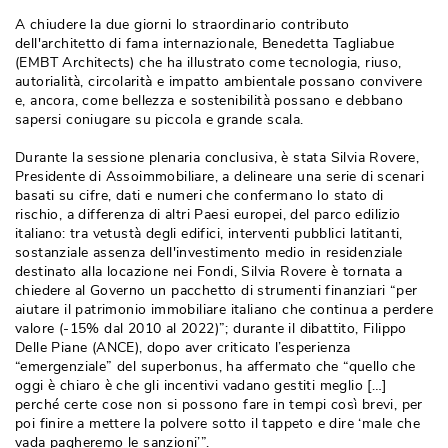
A chiudere la due giorni lo straordinario contributo
dell'architetto di fama internazionale, Benedetta Tagliabue
(EMBT Architects) che ha illustrato come tecnologia, riuso, 
autorialità, circolarità e impatto ambientale possano convivere
e, ancora, come bellezza e sostenibilità possano e debbano
sapersi coniugare su piccola e grande scala.
Durante la sessione plenaria conclusiva, è stata Silvia Rovere, 
Presidente di Assoimmobiliare, a delineare una serie di scenari
basati su cifre, dati e numeri che confermano lo stato di
rischio, a differenza di altri Paesi europei, del parco edilizio
italiano: tra vetustà degli edifici, interventi pubblici latitanti, 
sostanziale assenza dell'investimento medio in residenziale
destinato alla locazione nei Fondi, Silvia Rovere è tornata a
chiedere al Governo un pacchetto di strumenti finanziari “per
aiutare il patrimonio immobiliare italiano che continua a perdere
valore (-15% dal 2010 al 2022)”; durante il dibattito, Filippo
Delle Piane (ANCE), dopo aver criticato l’esperienza
“emergenziale” del superbonus, ha affermato che “quello che 
oggi è chiaro è che gli incentivi vadano gestiti meglio […] 
perché certe cose non si possono fare in tempi così brevi, per
poi finire a mettere la polvere sotto il tappeto e dire ‘male che
vada pagheremo le sanzioni’”.