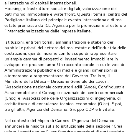
all’attrazione di capitali internazionali.
Housing, infrastrutture sociali e digitali, valorizzazione del
patrimonio immobiliare e waterfront. Questi i temi al centro del
Padiglione Italiano del principale evento internazionale di real
estate promosso da ICE Agenzia per la promozione all’estero e
l’internazionalizzazione delle imprese italiane.
Istituzioni, enti territoriali, amministrazioni e stakeholder
pubblici e privati del settore del real estate e dell’industria delle
costruzioni, quindi, insieme con lo scopo di rappresentare
un’ampia gamma di progetti di investimento immobiliare in
sviluppo nei prossimi anni. Un racconto corale in cui le voci di
Amministrazioni pubbliche di medie e grandi dimensioni si
alterneranno a rappresentanze del Governo. Tra loro, il
Ministero della Difesa – Direzione Generale dei Lavori, 
l’Associazione nazionale costruttori edili (Ance), Confindustria
Assoimmobiliare, il Consiglio nazionale dei centri commerciali
(Cncc) e l’Associazione delle Organizzazioni di ingegneria, di 
architettura e di consulenza tecnico-economica (Oice). E poi, 
tra gli altri, Agenzia del Demanio, Gruppo CDP e Invitalia. 
Nel contesto del Mipim di Cannes, l’Agenzia del Demanio
annuncerà la nascita sul sito istituzionale della sezione “Crea
valore, investi con noi”, per favorire operazioni di partenariato