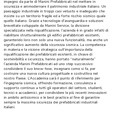
impegno da parte di Manini Prefabbricati nel mettere in
sicurezza e ammodernare il patrimonio industriale italiano. Un
paesaggio industriale in troppi casi vetusto e inadeguato che
insiste su un territorio fragile ed a forte rischio sismico quale
quello italiano. Grazie a tecnologie d'avanguardia e soluzioni
brevettate sviluppate da Manini Service, la divisione
specializzata nella riqualificazione, l’azienda è in grado infatti di
riabilitare strutturalmente gli edifici prefabbricati esistenti, 
garantendo loro non solo una nuova funzionalità, ma anche un
significativo aumento della sicurezza sismica. La competenza
in materia e la visione strategica sull’importanza della
riqualificazione dei prefabbricati esistenti, in chiave di
sostenibilità e sicurezza, hanno portato “naturalmente” 
l’azienda Manini Prefabbricati ad uno step successivo: 
condividere il suo know-how, insegnare come si fa, per
costruire una nuova cultura progettuale e costruttiva nel
nostro Paese. L’Accademia sarà il punto di riferimento per
l'ingegneria sismica, offrendo formazione, consulenza e
supporto continuo a tutti gli operatori del settore, studenti, 
tecnici e accademici, per condividere le più recenti innovazioni
in ambito antisismico e le best practice al fine di garantire
sempre la massima sicurezza dei prefabbricati industriali
italiani.