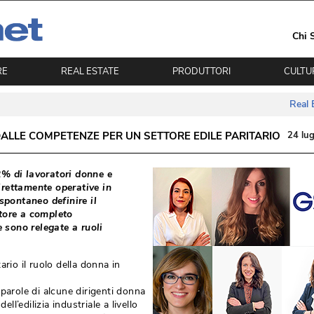
Chi 
RE
REAL ESTATE
PRODUTTORI
CULTU
Real 
 DALLE COMPETENZE PER UN SETTORE EDILE PARITARIO
24 lug
 12% di lavoratori donne e
irettamente operative in
 spontaneo definire il
ttore a completo
 sono relegate a ruoli
ario il ruolo della donna in
 parole di alcune dirigenti donna
ell’edilizia industriale a livello 