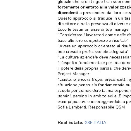
globale che si distingue tra i suoi co
fortemente orientato alla valorizzaz
dipendenti
a prescindere dal loro sesso
Questo approccio si traduce in un
tas
di settore e nella presenza di diverse 
Ecco le testimonianze di top manager 
“
Considerare i lavoratori come delle ri
base alle loro competenze e risultati
” 
“
Avere un approccio orientato ai risult
una crescita professionale adeguata
” 
“
La cultura aziendale deve necessari
“
L’aspetto fondamentale per una donna 
il potere della propria parola, che der
Project Manager.
“
Esistono ancora troppi preconcetti ri
situazione penso sia fondamentale pun
scuole per condividere la mia esperie
uomini, persino in ambito edile. È imp
esempi positivi e incoraggiandole a per
Sofia Lamberti, Responsabile QSM
Real Estate:
GSE ITALIA