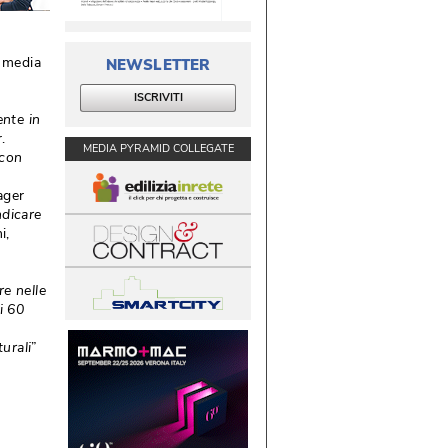
 media 
NEWSLETTER
ISCRIVITI
ente in
.
MEDIA PYRAMID COLLEGATE
 con
ger 
ndicare
, 
e nelle
i 60
o
urali
” 