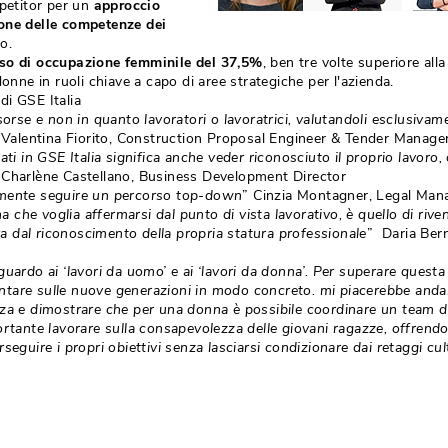
mpetitor per un
approccio
ione delle competenze dei
. 
so di occupazione femminile del 37,5%
, ben tre volte superiore alla
donne in ruoli chiave a capo di aree strategiche per l'azienda.
di GSE Italia
sorse e non in quanto lavoratori o lavoratrici, valutandoli esclusivam
Valentina Fiorito, Construction Proposal Engineer & Tender Manager
ati in GSE Italia significa anche veder riconosciuto il proprio lavoro,
Charlène Castellano, Business Development Director 
amente seguire un percorso top-down
” Cinzia Montagner, Legal Mana
che voglia affermarsi dal punto di vista lavorativo, è quello di rive
iva dal riconoscimento della propria statura professionale
” Daria Berni
guardo ai ‘lavori da uomo’ e ai ‘lavori da donna’. Per superare questa
tare sulle nuove generazioni in modo concreto. mi piacerebbe andar
nza e dimostrare che per una donna è possibile coordinare un team d
ortante lavorare sulla consapevolezza delle giovani ragazze, offrend
seguire i propri obiettivi senza lasciarsi condizionare dai retaggi cult