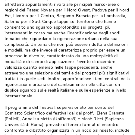
altrettanti appuntamenti rivolti alle principali marco-aree o
regioni del Paese: Novara per il Nord Ovest, Padova per il Nord
Est, Livorno per il Centro, Bergamo-Brescia per la Lombardia, 
Salerno per il Sud. Cinque tappe sul territorio che hanno
consentito uno sguardo approfondito sui progetti più 
interessanti in corso ma anche l’identificazione degli snodi
tematici che riguardano la rigenerazione urbana nella sua
complessità. Un tema che non può essere ridotto a definizioni
e modelli, ma che invece si caratterizza proprio per essere un
processo in divenire, caratterizzato da una molteplicità di
modalità e di campi di applicazione.L’evento di dicembre
valorizza quanto emerso nelle tappe precedenti, anche
attraverso una selezione dei temi e dei progetti più significativi
trattati in quelle sedi. Inoltre, approfondisce i temi centrali della
rigenerazione urbana e del cambiamento nelle città con un
duplice sguardo sulle realtà italiane e sulle esperienze a livello
internazionale.
Il programma del Festival, supervisionato per conto del
Comitato Scientifico del festival dai dai proff. Elena Granata
(PoliMI), Annalisa Metta (UniRoma3) e Mosè Ricci (Sapienza 
Università di Roma), prevede differenti format di incontro, 
confronto e dibattito organizzati in un ricco palinsesto, include