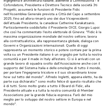
ingegneria e architettura italiane, aderente a Confindustria - e
Cofondatore, Presidente e Direttore Tecnico della società 3ti
Progetti, assumerà le funzioni di Presidente Fidic
nell'Assemblea Generale prevista a Città del Capo a settembre
2025; fino ad allora rimarrà uno dei due Vicepresidenti
dell’attuale Presidente, la canadese Catherine Karakatsanis. 
Particolarmente soddisfatto il Presidente OICE, Giorgio Lupoi
che così ha commentato l'esito elettorale di Ginevra: "Fidic è la
massima organizzazione mondiale del nostro settore, lavora
alla contrattualistica, alla rappresentanza globale, dialoga con
Governi e Organizzazioni internazionali. Quello di oggi
rappresenta un momento storico e potere contare per la prima
volta su un Presidente italiano è un orgoglio per tutta la nostra
comunità e per il made in Italy all'estero. Ci si è arrivati con un
grande lavoro di squadra svolto dall’Associazione anche con il
supporto del Sistema Italia e delle omologhe di tutto il mondo, 
per portare l'ingegneria tricolore e il suo straordinario know
how sul tetto del mondo". Alfredo Ingletti, appena eletto, ha da
parte sua dichiarato:" sono molto felice di questo risultato che
è di tutti. Sono molto grato a tutto il Board di Fidic, alla 
Presidente attuale e a tutta la nostra comunità di Member
Associations per la grande fiducia espressa. Farò del mio
meglio per lo sviluppo del nostro settore in Europa e nel
mondo". 