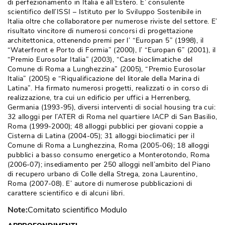
di perfezionamento in Italia e all’Estero. E’ consulente
scientifico dell’ISSI – Istituto per lo Sviluppo Sostenibile in
Italia oltre che collaboratore per numerose riviste del settore. E’ 
risultato vincitore di numerosi concorsi di progettazione
architettonica, ottenendo premi per l’ “Europan 5” (1998), il
“Waterfront e Porto di Formia” (2000), l’ “Europan 6” (2001), il 
“Premio Eurosolar Italia” (2003), “Case bioclimatiche del 
Comune di Roma a Lunghezzina” (2005), “Premio Eurosolar
Italia” (2005) e “Riqualificazione del litorale della Marina di
Latina”. Ha firmato numerosi progetti, realizzati o in corso di
realizzazione, tra cui un edificio per uffici a Herrenberg, 
Germania (1993-95), diversi interventi di social housing tra cui: 
32 alloggi per l’ATER di Roma nel quartiere IACP di San Basilio, 
Roma (1999-2000); 48 alloggi pubblici per giovani coppie a
Cisterna di Latina (2004-05); 31 alloggi bioclimatici per il
Comune di Roma a Lunghezzina, Roma (2005-06); 18 alloggi
pubblici a basso consumo energetico a Monterotondo, Roma
(2006-07); insediamento per 250 alloggi nell’ambito del Piano 
di recupero urbano di Colle della Strega, zona Laurentino, 
Roma (2007-08). E’ autore di numerose pubblicazioni di
carattere scientifico e di alcuni libri. 
Note:
Comitato scientifico Modulo