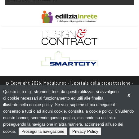
© Copyright 2026. Modulo.net - Il portale della progettazione - 
N.ro Iscrizione ROC 5836 - 
Privacy policy
Questo sito o gli strumenti terzi da questo utilizzati si avvalgono
X
di cookie necessari al funzionamento ed utili alle finalità 
illustrate nella cookie policy. Se vuoi saperne di più o negare il
consenso a tutti o ad alcuni cookie, consulta la cookie policy. Chiudendo
questo banner, scorrendo questa pagina, cliccando su un link o
proseguendo la navigazione in altra maniera, acconsenti all’uso dei
cookie.
Prosegui la navigazione
Privacy Policy