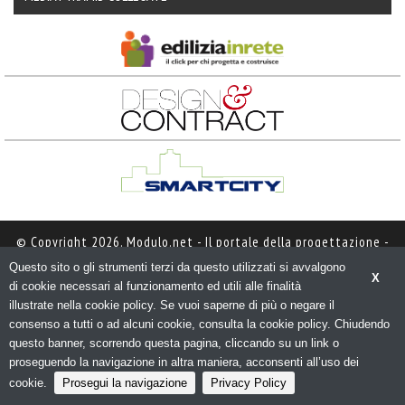
© Copyright 2026. Modulo.net - Il portale della progettazione - 
N.ro Iscrizione ROC 5836 - 
Privacy policy
Questo sito o gli strumenti terzi da questo utilizzati si avvalgono
X
di cookie necessari al funzionamento ed utili alle finalità 
illustrate nella cookie policy. Se vuoi saperne di più o negare il
consenso a tutti o ad alcuni cookie, consulta la cookie policy. Chiudendo
questo banner, scorrendo questa pagina, cliccando su un link o
proseguendo la navigazione in altra maniera, acconsenti all’uso dei
cookie.
Prosegui la navigazione
Privacy Policy