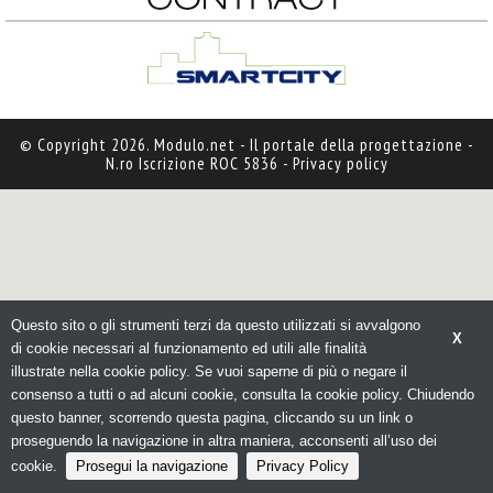
© Copyright 2026. Modulo.net - Il portale della progettazione - 
N.ro Iscrizione ROC 5836 - 
Privacy policy
Questo sito o gli strumenti terzi da questo utilizzati si avvalgono
X
di cookie necessari al funzionamento ed utili alle finalità 
illustrate nella cookie policy. Se vuoi saperne di più o negare il
consenso a tutti o ad alcuni cookie, consulta la cookie policy. Chiudendo
questo banner, scorrendo questa pagina, cliccando su un link o
proseguendo la navigazione in altra maniera, acconsenti all’uso dei
cookie.
Prosegui la navigazione
Privacy Policy