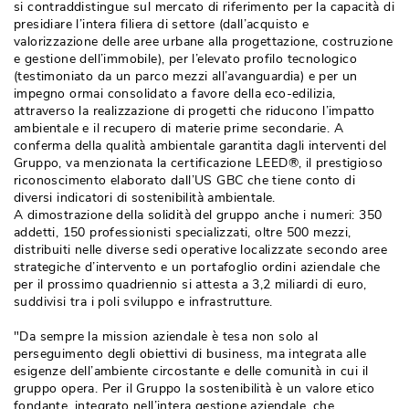
si contraddistingue sul mercato di riferimento per la capacità di
presidiare l’intera filiera di settore (dall’acquisto e
valorizzazione delle aree urbane alla progettazione, costruzione
e gestione dell’immobile), per l’elevato profilo tecnologico
(testimoniato da un parco mezzi all’avanguardia) e per un 
impegno ormai consolidato a favore della eco-edilizia, 
attraverso la realizzazione di progetti che riducono l’impatto
ambientale e il recupero di materie prime secondarie. A
conferma della qualità ambientale garantita dagli interventi del
Gruppo, va menzionata la certificazione LEED®, il prestigioso
riconoscimento elaborato dall’US GBC che tiene conto di
diversi indicatori di sostenibilità ambientale.
A dimostrazione della solidità del gruppo anche i numeri: 350
addetti, 150 professionisti specializzati, oltre 500 mezzi, 
distribuiti nelle diverse sedi operative localizzate secondo aree
strategiche d’intervento e un portafoglio ordini aziendale che
per il prossimo quadriennio si attesta a 3,2 miliardi di euro, 
suddivisi tra i poli sviluppo e infrastrutture.
"Da sempre la mission aziendale è tesa non solo al 
perseguimento degli obiettivi di business, ma integrata alle
esigenze dell’ambiente circostante e delle comunità in cui il
gruppo opera. Per il Gruppo la sostenibilità è un valore etico
fondante, integrato nell’intera gestione aziendale, che