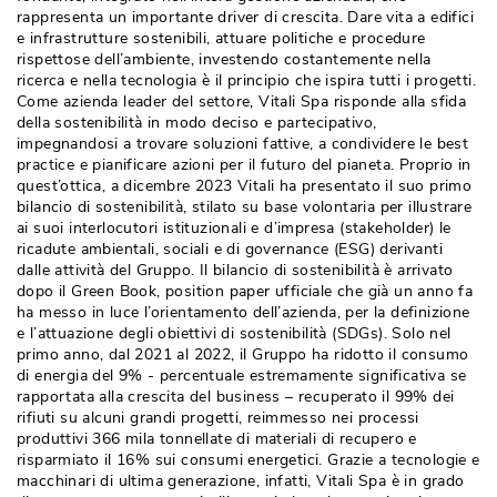
rappresenta un importante driver di crescita. Dare vita a edifici
e infrastrutture sostenibili, attuare politiche e procedure
rispettose dell’ambiente, investendo costantemente nella
ricerca e nella tecnologia è il principio che ispira tutti i progetti. 
Come azienda leader del settore, Vitali Spa risponde alla sfida
della sostenibilità in modo deciso e partecipativo, 
impegnandosi a trovare soluzioni fattive, a condividere le best
practice e pianificare azioni per il futuro del pianeta. Proprio in
quest’ottica, a dicembre 2023 Vitali ha presentato il suo primo
bilancio di sostenibilità, stilato su base volontaria per illustrare
ai suoi interlocutori istituzionali e d’impresa (stakeholder) le
ricadute ambientali, sociali e di governance (ESG) derivanti
dalle attività del Gruppo. Il bilancio di sostenibilità è arrivato
dopo il Green Book, position paper ufficiale che già un anno fa
ha messo in luce l’orientamento dell’azienda, per la definizione
e l’attuazione degli obiettivi di sostenibilità (SDGs). Solo nel
primo anno, dal 2021 al 2022, il Gruppo ha ridotto il consumo
di energia del 9% - percentuale estremamente significativa se
rapportata alla crescita del business – recuperato il 99% dei
rifiuti su alcuni grandi progetti, reimmesso nei processi
produttivi 366 mila tonnellate di materiali di recupero e
risparmiato il 16% sui consumi energetici. Grazie a tecnologie e
macchinari di ultima generazione, infatti, Vitali Spa è in grado