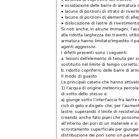
• ossidazione delle barre di armatura d
• lacune di porzioni di strato di rives
• lacune di porzioni di elementi di all
• dislocazione di lastre di rivestimento
Si noti anche, in alcune immagini, l’as
alla ridotta larghezza dei travetti, util
armatura hanno limitato/impedito il pa
agenti aggressivi.
I difetti presenti sono i seguenti:
a. lesioni dell’elemento di tenuta per 
sostituito nel limite di tempo corretto;
b. ridotto copriferro delle barre di arm
Il modo di guasto
Le principali catene che hanno attivat
1) l’acqua di origine meteorica percola
di sotto dello stesso e:
a) giunge sotto l’interfaccia fra lastr
cicli di gelo e disgelo che, per l’aumen
lastre, superando il limite di resistenz
creando anche falsi piani che possono
all’interno dei pori di un materiale e 
scrostamento superficiale per giungere
distribuzione dei pori sono un paramet