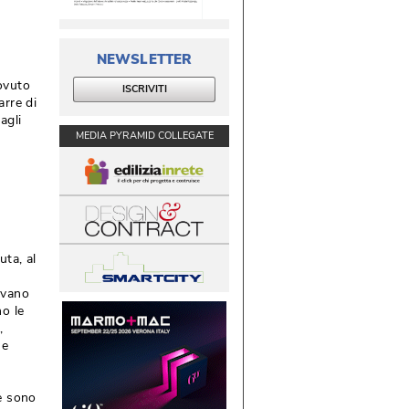
NEWSLETTER
dovuto
ISCRIVITI
arre di
agli
MEDIA PYRAMID COLLEGATE
uta, al
tivano
no le
 
ne
re sono