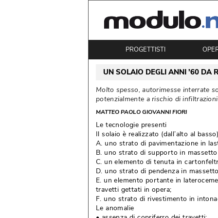
PROGETTISTI
OPE
UN SOLAIO DEGLI ANNI ’60 DA 
Molto spesso, autorimesse interrate sono
potenzialmente a rischio di infiltrazi
MATTEO PAOLO GIOVANNI FIORI
Le tecnologie presenti
Il solaio è realizzato (dall’alto al bass
A. uno strato di pavimentazione in last
B. uno strato di supporto in massetto
C. un elemento di tenuta in cartonfelt
D. uno strato di pendenza in massetto
E. un elemento portante in lateroceme
travetti gettati in opera;
F. uno strato di rivestimento in intona
Le anomalie
• assenza di copriferro dei travetti;