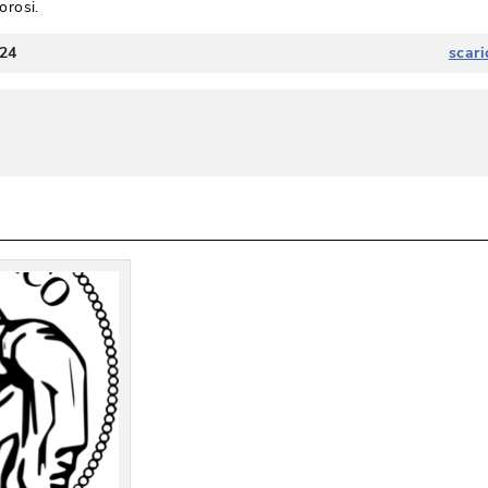
rosi. 
024
scari