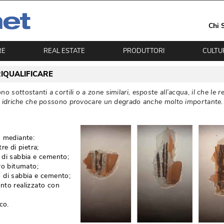
Chi 
RE
REAL ESTATE
PRODUTTORI
CULTU
RIQUALIFICARE
 sottostanti a cortili o a zone similari, esposte all’acqua, il che le r
oni idriche che possono provocare un degrado anche molto importante. 
o) mediante:
re di pietra;
 di sabbia e cemento;
ro bitumato;
 di sabbia e cemento;
nto realizzato con
co.