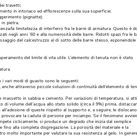
ei travetti;
timento in intonaco ed efflorescenze sulla sua superficie;
eggerimento (pignatte);
 in pietra.
senza/la limitatezza di interferro fra le barre di armatura. Questo è 
izzati negli anni ’60 e alla numerosità delle barre. Ridotti spazi fra le b
ssaggio del calcestruzzo al di sotto delle barre stesso, esponendole 
superamento del limite di vita utile. L’elemento di tenuta non è stato
atura.
o i vari modi di guasto sono le seguenti:
, anche attraverso piccole soluzioni di continuità dell’elemento di ten
e e massetto in sabbia e cemento. Per variazioni di temperatura, si at
to di volume dell’acqua allo stato solido (circa il 9%) prima, distacca
a all’adesione di queste rispetto al supporto e, a seguire, le dislocano,
 provocare la caduta di persone per inciampo. Se il fenomeno avvie
si ripete ciclicamente, si produce un degrado che inizia dal semplice
 fino alla completa disgregazione. La porosità del materiale e la
ro molto importante per valutare la sua resistenza al gelo. In gene