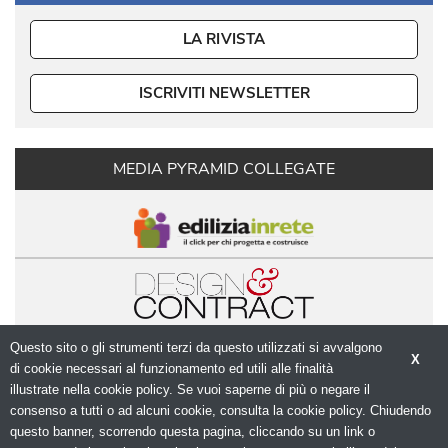
LA RIVISTA
ISCRIVITI NEWSLETTER
MEDIA PYRAMID COLLEGATE
Questo sito o gli strumenti terzi da questo utilizzati si avvalgono
X
di cookie necessari al funzionamento ed utili alle finalità 
illustrate nella cookie policy. Se vuoi saperne di più o negare il
consenso a tutti o ad alcuni cookie, consulta la cookie policy. Chiudendo
questo banner, scorrendo questa pagina, cliccando su un link o
© Copyright 2026. Modulo.net - Il portale della 