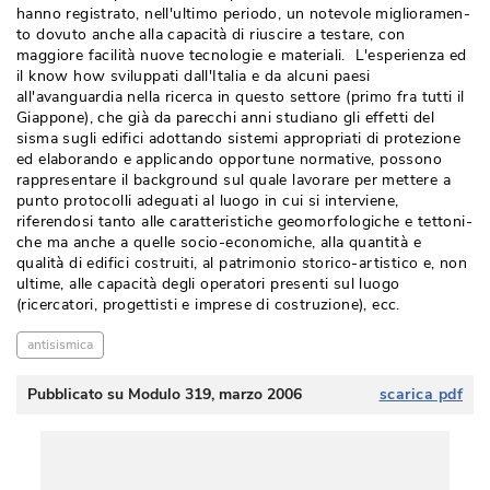
hanno regi­strato, nell'ultimo periodo, un notevole miglioramen­
to dovuto anche alla capacità di riuscire a testare, con
maggiore facilità nuove tecnologie e materiali. L'esperienza ed
il know how svilup­pati dall'Italia e da alcuni paesi
all'avanguardia nella ricerca in questo settore (primo fra tutti il
Giappone), che già da parecchi anni studiano gli effetti del
sisma sugli edifici adottando sistemi appropriati di protezione
ed elaborando e applicando opportune normative, possono
rappresentare il background sul quale lavorare per mettere a
punto protocolli adeguati al luogo in cui si interviene, 
riferendosi tanto alle caratteristiche geomorfologiche e tettoni­
che ma anche a quelle socio-economiche, alla quantità e
qualità di edifici costruiti, al patrimonio storico-artistico e, non
ultime, alle capacità degli operatori presenti sul luogo
(ricercatori, progettisti e imprese di costruzione), ecc. 
antisismica
Pubblicato su Modulo 319, marzo 2006
scarica pdf