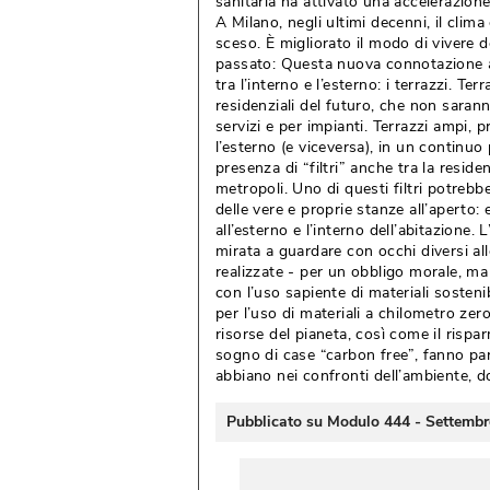
sanitaria ha attivato una accelerazione
A Milano, negli ultimi decenni, il clima
sceso. È migliorato il modo di vivere d
passato: Questa nuova connotazione am
tra l’interno e l’esterno: i terrazzi. T
residenziali del futuro, che non saran
servizi e per impianti. Terrazzi ampi, 
l’esterno (e viceversa), in un continuo
presenza di “filtri” anche tra la residen
metropoli. Uno di questi filtri potrebb
delle vere e proprie stanze all’aperto: 
all’esterno e l’interno dell’abitazione
mirata a guardare con occhi diversi all
realizzate - per un obbligo morale, ma
con l’uso sapiente di materiali sostenib
per l’uso di materiali a chilometro zero
risorse del pianeta, così come il rispar
sogno di case “carbon free”, fanno par
abbiano nei confronti dell’ambiente, do
Pubblicato su Modulo 444 - Settemb