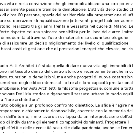
nuova vita e nella convinzione che gli immobili abbiano una loro potenz
ssariamente passare tramite la demolizione. L’attività dello studio c
i circa 60 persone, spazia dal residenziale alla progettazione di uffi
re su operazioni di riqualificazione (interventi progettuali per aumen
 storici realizzati tra gli anni Trenta e Sessanta nel cuore di Milano. L
rte rispetto ed una spiccata sensibilità per le linee delle aree limitr
i modernità attraverso l’uso di materiali e soluzioni tecnologiche
 di assicurare un deciso miglioramento del livello di qualificazione
di bassi costi di gestione che di prestazioni energetiche elevate, nel ri
dio Asti Architetti è stata quella di dare nuova vita agli immobili di 
scono nel tessuto denso del centro storico e recentemente anche in c
 ristrutturazioni o demolizioni, ma anche progetti di nuova costruzione
umetrico degli edifici interessati, oltre alle loro capacità prestazional
mobiliare. Per Asti Architetti la filosofia progettuale, comune a tutt
innovare l’edilizia storica e rigenerare il tessuto urbano in modo equil
 “fare architettura”.
truito obbliga a un profondo confronto dialettico. La sfida è “agire ne
temporaneo e chiaramente riconoscibile, coerente con la memoria del 
ri dell’intorno, il mio lavoro si sviluppa da un’interpretazione dell’edi
do di individuarne gli elementi compositivi dominanti. Progettare il
gli effetti e delle necessità scaturite dalla pandemia, anche se l’eme