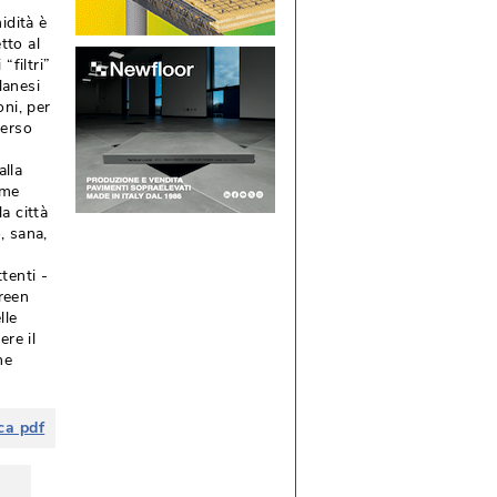
dità è 
tto al
iltri” 
lanesi
ni, per
verso
alla
ome
 città 
 sana, 
enti - 
green
lle
ere il
he
ca pdf