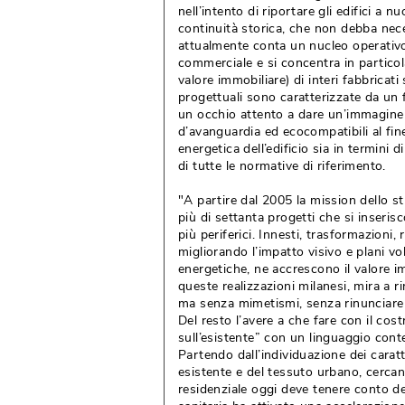
nell’intento di riportare gli edifici a 
continuità storica, che non debba nece
attualmente conta un nucleo operativo d
commerciale e si concentra in particola
valore immobiliare) di interi fabbricati
progettuali sono caratterizzate da un fo
un occhio attento a dare un’immagine d
d’avanguardia ed ecocompatibili al fine
energetica dell’edificio sia in termini 
di tutte le normative di riferimento.
"A partire dal 2005 la mission dello stu
più di settanta progetti che si inseri
più periferici. Innesti, trasformazioni,
migliorando l’impatto visivo e plani vol
energetiche, ne accrescono il valore im
queste realizzazioni milanesi, mira a r
ma senza mimetismi, senza rinunciare a
Del resto l’avere a che fare con il cos
sull’esistente” con un linguaggio con
Partendo dall’individuazione dei caratte
esistente e del tessuto urbano, cercan
residenziale oggi deve tenere conto de