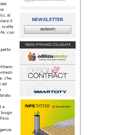
iale
he
ci, al
NEWSLETTER
tare il
e scelte
ISCRIVITI
ofe, con
MEDIA PYRAMID COLLEGATE
spetto
Milano: 
ontesti
, che, 
i ed
e
ibrato
l e
luogo. 
ficio
rgenza