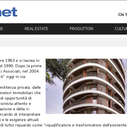
Chi 
RE
REAL ESTATE
PRODUTTORI
CULTU
re 1963 e si laurea in
nel 1990. Dopo la prima
i Associati, nel 2004
ti” oggi in via
mittenza privata, dalle 
eratori immobiliari che
ndi opportunità di
ionista attento e
azione e della ri-
ercando di interpretare
 e le esigenze attuali
o di tutto riguardo come “riqualificatore e trasformatore dell’esistente”