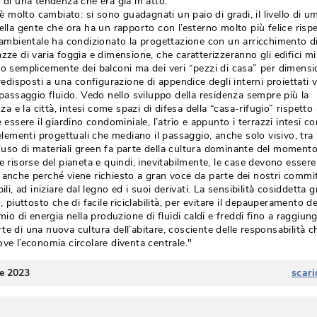
 di una tendenza che era già in atto. 
 è molto cambiato: si sono guadagnati un paio di gradi, il livello di umi
ella gente che ora ha un rapporto con l’esterno molto più felice rispe
bientale ha condizionato la progettazione con un arricchimento di “f
errazze di varia foggia e dimensione, che caratterizzeranno gli edifici mi
no semplicemente dei balconi ma dei veri “pezzi di casa” per dimensio
predisposti a una configurazione di appendice degli interni proiettati 
 passaggio fluido. Vedo nello sviluppo della residenza sempre più la
za e la città, intesi come spazi di difesa della “casa-rifugio” rispetto 
e essere il giardino condominiale, l’atrio e appunto i terrazzi intesi c
elementi progettuali che mediano il passaggio, anche solo visivo, tra la
. L’uso di materiali green fa parte della cultura dominante del momento,
e risorse del pianeta e quindi, inevitabilmente, le case devono essere
 anche perché viene richiesto a gran voce da parte dei nostri committ
ili, ad iniziare dal legno ed i suoi derivati. La sensibilità cosiddetta 
, piuttosto che di facile riciclabilità, per evitare il depauperamento de
mio di energia nella produzione di fluidi caldi e freddi fino a raggiung
te di una nuova cultura dell’abitare, cosciente delle responsabilità c
ve l’economia circolare diventa centrale." 
re 2023
scari