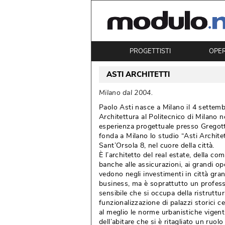
PROGETTISTI
OPE
ASTI ARCHITETTI
 Milano dal 2004. 
Paolo Asti nasce a Milano il 4 settemb
Architettura al Politecnico di Milano 
esperienza progettuale presso Gregott
fonda a Milano lo studio “Asti Architet
Sant’Orsola 8, nel cuore della città.
È l’architetto del real estate, della com
banche alle assicurazioni, ai grandi op
vedono negli investimenti in città gra
business, ma è soprattutto un profess
sensibile che si occupa della ristruttur
funzionalizzazione di palazzi storici c
al meglio le norme urbanistiche vigenti
dell’abitare che si è ritagliato un ruol