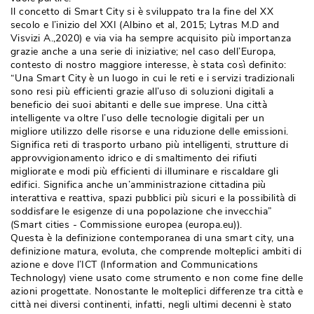
Il concetto di Smart City si è sviluppato tra la fine del XX
secolo e l’inizio del XXI (Albino et al, 2015; Lytras M.D and
Visvizi A.,2020) e via via ha sempre acquisito più importanza
grazie anche a una serie di iniziative; nel caso dell’Europa, 
contesto di nostro maggiore interesse, è stata così definito: 
“Una Smart City è un luogo in cui le reti e i servizi tradizionali 
sono resi più efficienti grazie all’uso di soluzioni digitali a
beneficio dei suoi abitanti e delle sue imprese. Una città 
intelligente va oltre l’uso delle tecnologie digitali per un
migliore utilizzo delle risorse e una riduzione delle emissioni.
Significa reti di trasporto urbano più intelligenti, strutture di
approvvigionamento idrico e di smaltimento dei rifiuti
migliorate e modi più efficienti di illuminare e riscaldare gli
edifici. Significa anche un’amministrazione cittadina più 
interattiva e reattiva, spazi pubblici più sicuri e la possibilità di
soddisfare le esigenze di una popolazione che invecchia” 
(Smart cities - Commissione europea (europa.eu)).
Questa è la definizione contemporanea di una smart city, una
definizione matura, evoluta, che comprende molteplici ambiti di
azione e dove l’ICT (Information and Communications
Technology) viene usato come strumento e non come fine delle
azioni progettate. Nonostante le molteplici differenze tra città e
città nei diversi continenti, infatti, negli ultimi decenni è stato