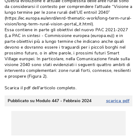
Questa evoluzione e attuale complessità delle aree rurali sono
da considerarsi il contesto per comprendere l’attuale “Visione a
lungo termine per le zone rurali dell’UE entroil 2040” 
(https://ec.europa.eu/enrd/enrd-thematic-work/long-term-rural-
vision/long-term-rural-vision-portal_it.html).
Essa contiene in parte gli obiettivi del nuovo PAC 2021-2027
(La PAC in sintesi - Commissione europea (europa.eu)) e in 
parte obiettivi più a lungo termine che indicano anche quali
devono e dovranno essere i traguardi per i piccoli borghi nel
prossimo futuro, o in altre parole, i prossimi futuri Smart
Village europei. In particolare, nella Comunicazione finale sulla
visione 2040 sono stati evidenziati i seguenti quattro ambiti di
intervento complementari: zone rurali forti, connesse, resilienti
e prospere (Figura 2).
Scarica il pdf dell'articolo completo. 
Pubblicato su Modulo 447 - Febbraio 2024
scarica pdf