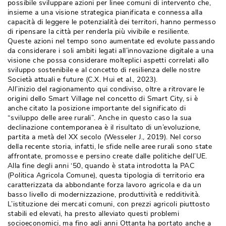
possibile sviluppare azioni per linee comuni di intervento che, 
insieme a una visione strategica pianificata e connessa alla
capacità di leggere le potenzialità dei territori, hanno permesso
di ripensare la città per renderla più vivibile e resiliente.
Queste azioni nel tempo sono aumentate ed evolute passando
da considerare i soli ambiti legati all’innovazione digitale a una
visione che possa considerare molteplici aspetti correlati allo
sviluppo sostenibile e al concetto di resilienza delle nostre
Società attuali e future (C.X. Hui et al., 2023).
All’inizio del ragionamento qui condiviso, oltre a ritrovare le
origini dello Smart Village nel concetto di Smart City, si è 
anche citato la posizione importante del significato di
“sviluppo delle aree rurali”. Anche in questo caso la sua 
declinazione contemporanea è il risultato di un’evoluzione, 
partita a metà del XX secolo (Wesseler J., 2019). Nel corso
della recente storia, infatti, le sfide nelle aree rurali sono state
affrontate, promosse e persino create dalle politiche dell’UE. 
Alla fine degli anni ‘50, quando è stata introdotta la PAC
(Politica Agricola Comune), questa tipologia di territorio era 
caratterizzata da abbondante forza lavoro agricola e da un
basso livello di modernizzazione, produttività e redditività.
L’istituzione dei mercati comuni, con prezzi agricoli piuttosto
stabili ed elevati, ha presto alleviato questi problemi
socioeconomici, ma fino agli anni Ottanta ha portato anche a