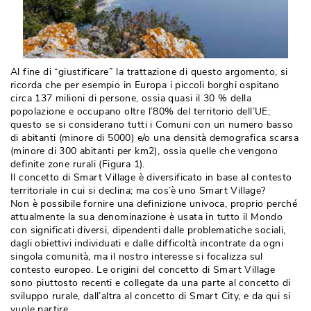
Al fine di “giustificare” la trattazione di questo argomento, si
ricorda che per esempio in Europa i piccoli borghi ospitano
circa 137 milioni di persone, ossia quasi il 30 % della
popolazione e occupano oltre l’80% del territorio dell’UE; 
questo se si considerano tutti i Comuni con un numero basso
di abitanti (minore di 5000) e/o una densità demografica scarsa
(minore di 300 abitanti per km2), ossia quelle che vengono 
definite zone rurali (Figura 1).
Il concetto di Smart Village è diversificato in base al contesto
territoriale in cui si declina; ma cos’è uno Smart Village?
Non è possibile fornire una definizione univoca, proprio perché 
attualmente la sua denominazione è usata in tutto il Mondo
con significati diversi, dipendenti dalle problematiche sociali, 
dagli obiettivi individuati e dalle difficoltà incontrate da ogni
singola comunità, ma il nostro interesse si focalizza sul
contesto europeo. Le origini del concetto di Smart Village
sono piuttosto recenti e collegate da una parte al concetto di
sviluppo rurale, dall’altra al concetto di Smart City, e da qui si
vuole partire.