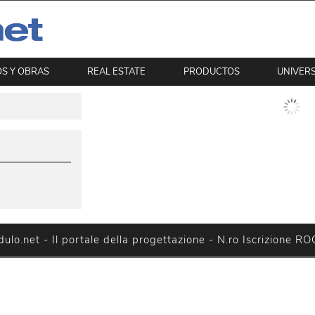
S Y OBRAS
REAL ESTATE
PRODUCTOS
UNIVERS
lo.net - Il portale della progettazione - N.ro Iscrizione R