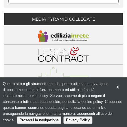
MEDIA PYRAMID COLLEGATE
Questo sito o gli strumenti terzi da questo utilizzati si avvalgono
X
di cookie necessari al funzionamento ed utili alle finalità 
© Copyright 2026. Modulo.net - Il portale della 
illustrate nella cookie policy. Se vuoi saperne di più o negare il
progettazione - N.ro Iscrizione ROC 5836 - 
Privacy
consenso a tutti o ad alcuni cookie, consulta la cookie policy. Chiudendo
policy
questo banner, scorrendo questa pagina, cliccando su un link o
proseguendo la navigazione in altra maniera, acconsenti all’uso dei
cookie.
Prosegui la navigazione
Privacy Policy